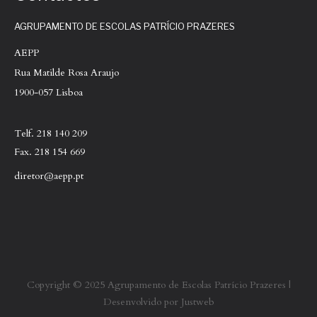
AGRUPAMENTO DE ESCOLAS PATRÍCIO PRAZERES
AEPP
Rua Matilde Rosa Araujo
1900-057 Lisboa
Telf. 218 140 209
Fax. 218 154 669
diretor@aepp.pt
Copyright © 2025 Agrupamento de Escolas Patrício Prazeres |
Desenvolvido por Justweb